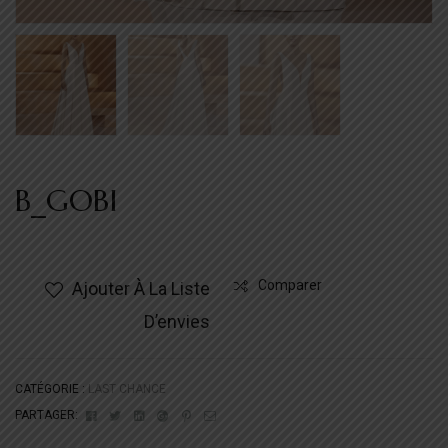
B_GOBI
Comparer
Ajouter À La Liste
D’envies
CATÉGORIE :
LAST CHANCE
Facebook
Twitter
Linkedin
Google+
Pinterest
Email
PARTAGER: