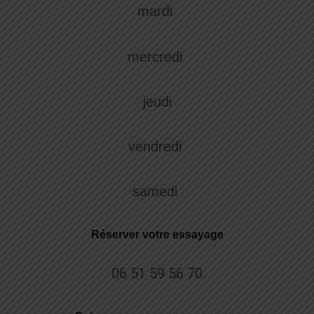
mardi
mercredi
jeudi
vendredi
samedi
Réserver votre essayage
06 51 59 56 70