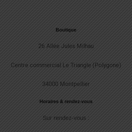
Boutique
26 Allée Jules Milhau
Centre commercial Le Triangle (Polygone)
34000 Montpellier
Horaires & rendez-vous
Sur rendez-vous :