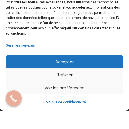
Pour offrir les meilleures expériences, nous utilisons des technologies
telles que les cookies pour stocker et/ou accéder aux informations des
Essayage
appareils. Le fait de consentir à ces technologies nous permettra de
Mentions Légales
traiter des données telles que le comportement de navigation ou les ID
uniques sur ce site. Le fait de ne pas consentir ou de retirer son
consentement peut avoir un effet négatif sur certaines caractéristiques
Contactez-nous
Politique de
et fonctions.
confidentialité
Gérer les services
Accepter
Refuser
Copyright © 2024 Tous droits réservés. Site
Voir les préférences
réalisé par
A.L.I.C.E. Développement Web
Politique de confidentialité