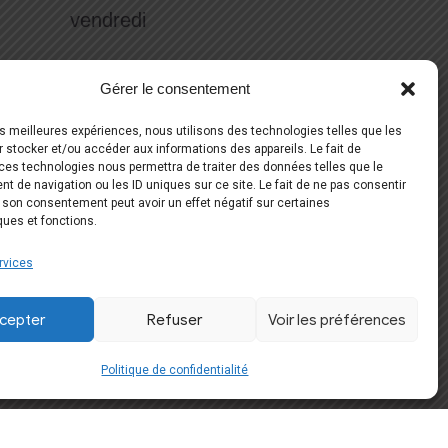
vendredi
samedi
Gérer le consentement
les meilleures expériences, nous utilisons des technologies telles que les
Réserver votre essayage
 stocker et/ou accéder aux informations des appareils. Le fait de
ces technologies nous permettra de traiter des données telles que le
 de navigation ou les ID uniques sur ce site. Le fait de ne pas consentir
06 51 59 56 70
r son consentement peut avoir un effet négatif sur certaines
ques et fonctions.
Suivez-nous
rvices
cepter
Refuser
Voir les préférences
Politique de confidentialité
Développement Web