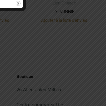
Last Chance
A_MINNIE
envies
Ajouter à la liste d’envies
Boutique
26 Allée Jules Milhau
Centre commercial Le