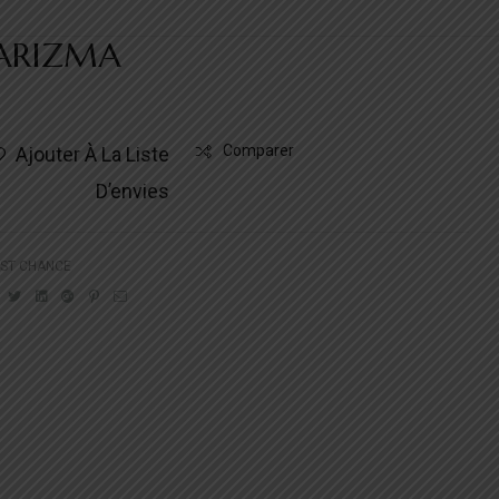
ARIZMA
Comparer
Ajouter À La Liste
D’envies
AST CHANCE
Facebook
Twitter
Linkedin
Google+
Pinterest
Email