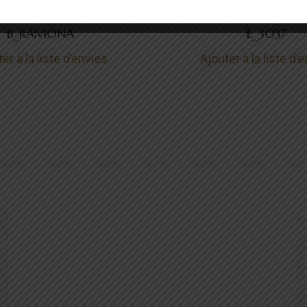
Last Chance
Last Chance
B_RAMONA
E_3037
er à la liste d’envies
Ajouter à la liste d’