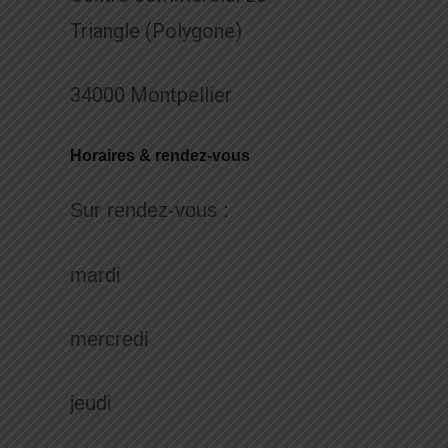
Triangle (Polygone)
34000 Montpellier
Horaires & rendez-vous
Sur rendez-vous :
mardi
mercredi
jeudi