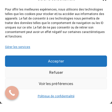
Pour offrir les meilleures expériences, nous utilisons des technologies
Essayage
Mentions Légales
telles que les cookies pour stocker et/ou accéder aux informations des
appareils. Le fait de consentir à ces technologies nous permettra de
traiter des données telles que le comportement de navigation ou les ID
Contactez-nous
Politique de
uniques sur ce site. Le fait de ne pas consentir ou de retirer son
consentement peut avoir un effet négatif sur certaines caractéristiques
confidentialité
et fonctions.
Gérer les services
Accepter
Refuser
Copyright © 2024 Tous droits réservés. Site
Voir les préférences
réalisé par
A.L.I.C.E. Développement Web
Politique de confidentialité