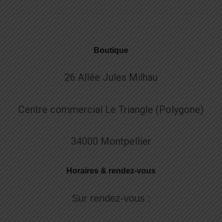
Boutique
26 Allée Jules Milhau
Centre commercial Le Triangle (Polygone)
34000 Montpellier
Horaires & rendez-vous
Sur rendez-vous :