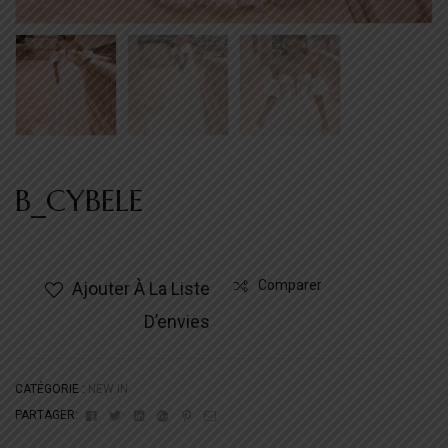
B_CYBELE
Comparer
Ajouter À La Liste
D’envies
CATÉGORIE :
NEW IN
Facebook
Twitter
Linkedin
Google+
Pinterest
Email
PARTAGER: