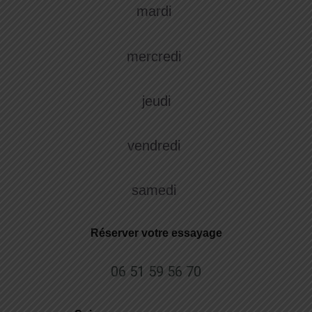
mardi
mercredi
jeudi
vendredi
samedi
Réserver votre essayage
06 51 59 56 70