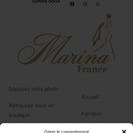
Suivez-nous
Déposez votre photo
Accueil
Retrouvez-nous en
A propos
boutique
Collections
Modalités
Gérer le consentement