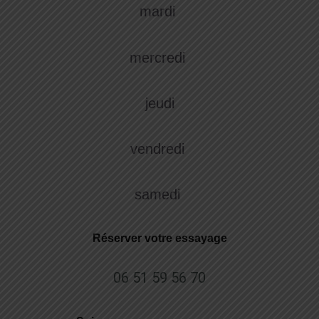
mardi
mercredi
jeudi
vendredi
samedi
Réserver votre essayage
06 51 59 56 70