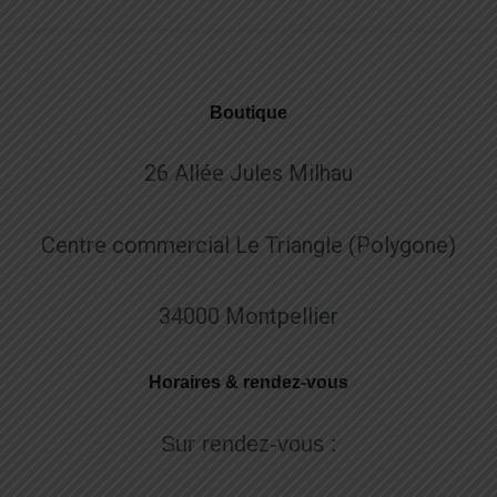
Boutique
26 Allée Jules Milhau
Centre commercial Le Triangle (Polygone)
34000 Montpellier
Horaires & rendez-vous
Sur rendez-vous :