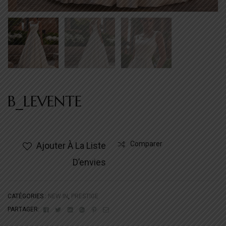
B_LEVENTE
Comparer
Ajouter À La Liste
D’envies
CATÉGORIES :
NEW IN
,
PRESTIGE
Facebook
Twitter
Linkedin
Google+
Pinterest
Email
PARTAGER: