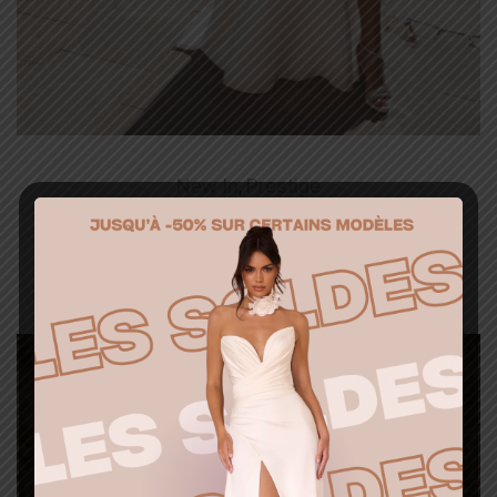
New In
,
Prestige
B_ADELINA
Ajouter à la liste d’envies