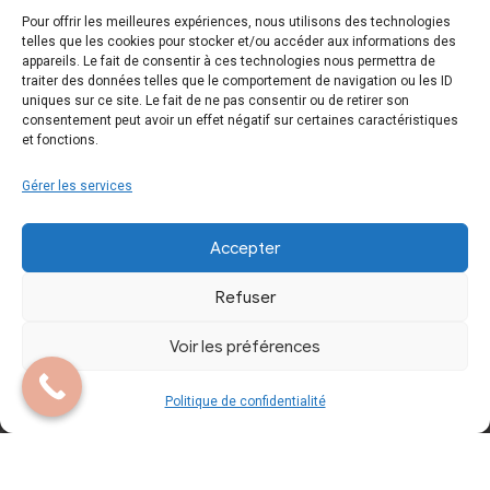
Pour offrir les meilleures expériences, nous utilisons des technologies
telles que les cookies pour stocker et/ou accéder aux informations des
Essayage
Mentions Légales
appareils. Le fait de consentir à ces technologies nous permettra de
traiter des données telles que le comportement de navigation ou les ID
uniques sur ce site. Le fait de ne pas consentir ou de retirer son
Contactez-nous
Politique de
consentement peut avoir un effet négatif sur certaines caractéristiques
et fonctions.
confidentialité
Gérer les services
Accepter
Refuser
Copyright © 2024 Tous droits réservés. Site
Voir les préférences
réalisé par
A.L.I.C.E. Développement Web
Politique de confidentialité