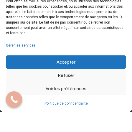
Pour offrir les meilleures expériences, nous utilisons des technologies
telles que les cookies pour stocker et/ou accéder aux informations des
appareils. Le fait de consentir à ces technologies nous permettra de
Essayage
Mentions Légales
traiter des données telles que le comportement de navigation ou les ID
uniques sur ce site. Le fait de ne pas consentir ou de retirer son
consentement peut avoir un effet négatif sur certaines caractéristiques
Contactez-nous
Politique de
et fonctions.
confidentialité
Gérer les services
Accepter
Refuser
Voir les préférences
Copyright © 2024 Tous droits réservés. Site
réalisé par
A.L.I.C.E. Développement Web
Politique de confidentialité