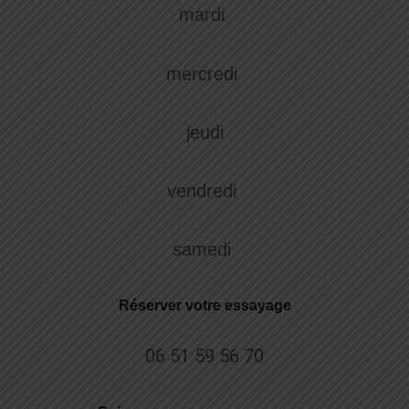
mardi
mercredi
jeudi
vendredi
samedi
Réserver votre essayage
06 51 59 56 70