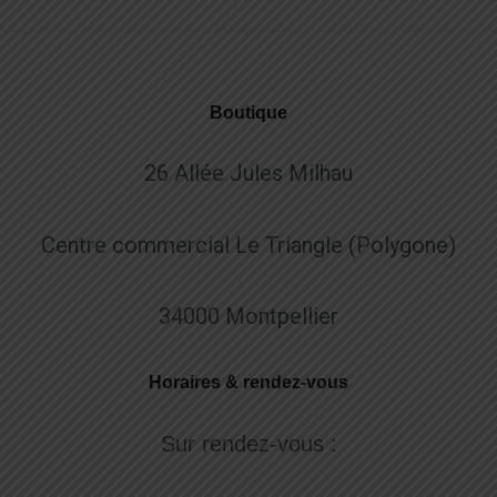
Boutique
26 Allée Jules Milhau
Centre commercial Le Triangle (Polygone)
34000 Montpellier
Horaires & rendez-vous
Sur rendez-vous :