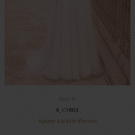
New In
B_CYBELE
Ajouter à la liste d’envies