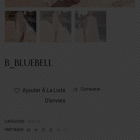
B_BLUEBELL
Comparer
Ajouter À La Liste
D’envies
CATÉGORIE :
NEW IN
Facebook
Twitter
Linkedin
Google+
Pinterest
Email
PARTAGER: