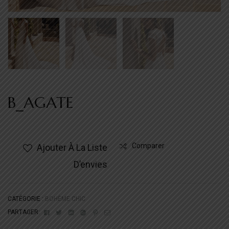
B_AGATE
Comparer
Ajouter À La Liste
D’envies
CATÉGORIE :
BOHÈME CHIC
Facebook
Twitter
Linkedin
Google+
Pinterest
Email
PARTAGER: