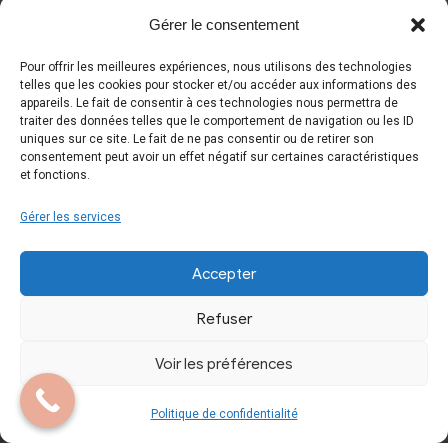
Gérer le consentement
Essayage
Mentions Légales
Pour offrir les meilleures expériences, nous utilisons des technologies
telles que les cookies pour stocker et/ou accéder aux informations des
Contactez-nous
appareils. Le fait de consentir à ces technologies nous permettra de
Politique de
traiter des données telles que le comportement de navigation ou les ID
confidentialité
uniques sur ce site. Le fait de ne pas consentir ou de retirer son
consentement peut avoir un effet négatif sur certaines caractéristiques
et fonctions.
Gérer les services
Accepter
Copyright © 2024 Tous droits réservés. Site
Refuser
réalisé par
A.L.I.C.E. Développement Web
Voir les préférences
Politique de confidentialité