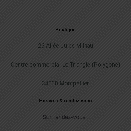
Boutique
26 Allée Jules Milhau
Centre commercial Le Triangle (Polygone)
34000 Montpellier
Horaires & rendez-vous
Sur rendez-vous :