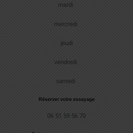
mardi
mercredi
jeudi
vendredi
samedi
Réserver votre essayage
06 51 59 56 70