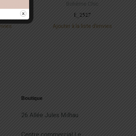
Bohème Chic
E_2527
envies
Ajouter à la liste d’envies
Boutique
26 Allée Jules Milhau
Centre commercial Le