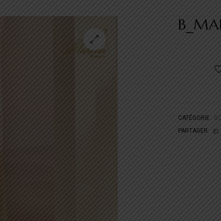
B_MA
CATÉGORIE :
B
PARTAGER: