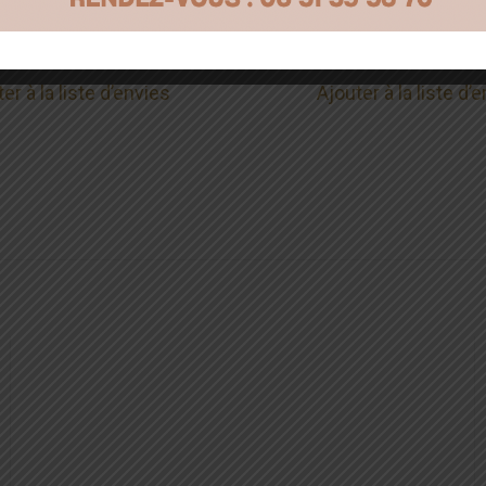
Bohème Chic
Bohème Chic
B_JUDY
B_AGATE
er à la liste d’envies
Ajouter à la liste d’