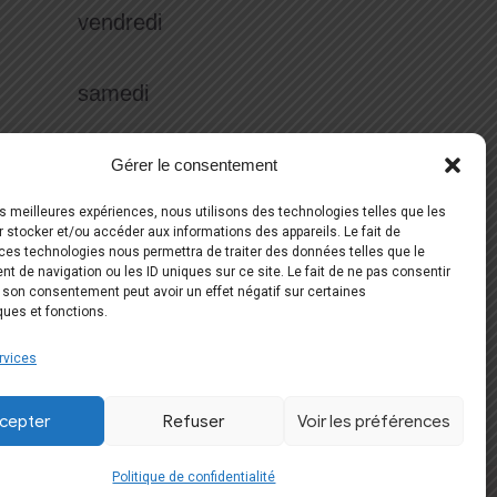
vendredi
samedi
Réserver votre essayage
Gérer le consentement
les meilleures expériences, nous utilisons des technologies telles que les
06 51 59 56 70
 stocker et/ou accéder aux informations des appareils. Le fait de
ces technologies nous permettra de traiter des données telles que le
 de navigation ou les ID uniques sur ce site. Le fait de ne pas consentir
Suivez-nous
r son consentement peut avoir un effet négatif sur certaines
ques et fonctions.
rvices
cepter
Refuser
Voir les préférences
Politique de confidentialité