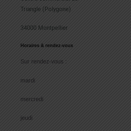
Triangle (Polygone)
34000 Montpellier
Horaires & rendez-vous
Sur rendez-vous :
mardi
mercredi
jeudi