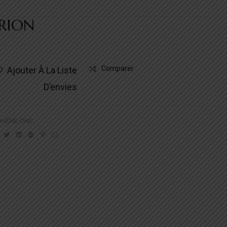
RION
Comparer
Ajouter À La Liste
D’envies
OHÈME CHIC
Facebook
Twitter
Linkedin
Google+
Pinterest
Email