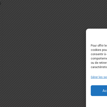
é
Pour offrir 
cookies pour
consentir à 
comportement
ou de retire
caractéristi
Gérer les se
Ac