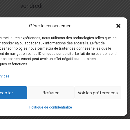
vendredi
samedi
Gérer le consentement
les meilleures expériences, nous utilisons des technologies telles que les
Réserver votre essayage
 stocker et/ou accéder aux informations des appareils. Le fait de
ces technologies nous permettra de traiter des données telles que le
 de navigation ou les ID uniques sur ce site. Le fait de ne pas consentir
06 51 59 56 70
r son consentement peut avoir un effet négatif sur certaines
ques et fonctions.
Suivez-nous
rvices
cepter
Refuser
Voir les préférences
Politique de confidentialité
Développement Web