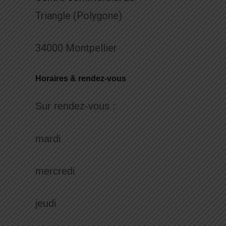
Triangle (Polygone)
34000 Montpellier
Horaires & rendez-vous
Sur rendez-vous :
mardi
mercredi
jeudi