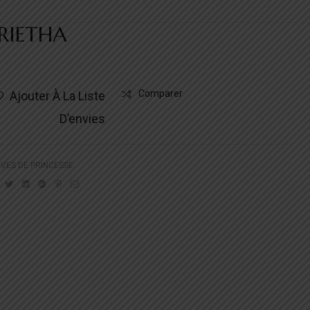
RIETHA
Comparer
Ajouter À La Liste
D’envies
VES DE PRINCESSE
Facebook
Twitter
Linkedin
Google+
Pinterest
Email