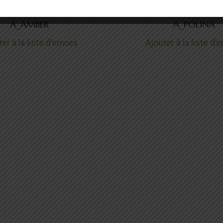
ves de princesse
Rêves de prince
A_AMBER
A_POLINA
er à la liste d’envies
Ajouter à la liste d’