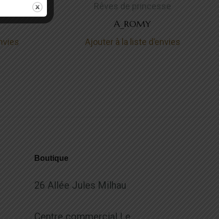
sse
Rêves de princesse
A_ROMY
envies
Ajouter à la liste d’envies
Boutique
26 Allée Jules Milhau
Centre commercial Le