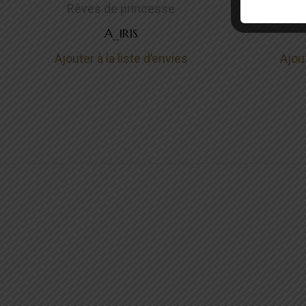
Rêves de princesse
Rê
A_IRIS
Ajouter à la liste d’envies
Ajout