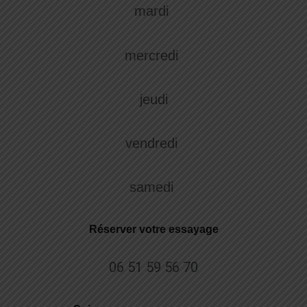
mardi
mercredi
jeudi
vendredi
samedi
Réserver votre essayage
06 51 59 56 70