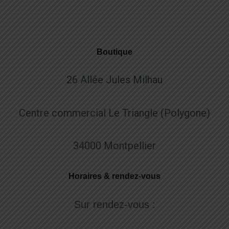
Boutique
26 Allée Jules Milhau
Centre commercial Le Triangle (Polygone)
34000 Montpellier
Horaires & rendez-vous
Sur rendez-vous :