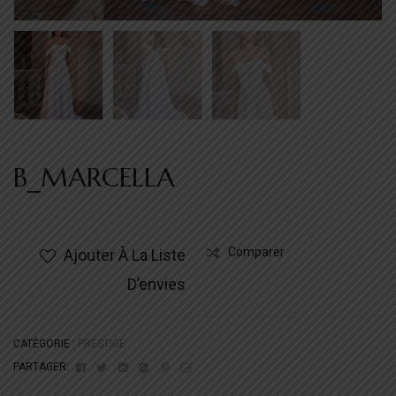
B_MARCELLA
Comparer
Ajouter À La Liste
D’envies
CATÉGORIE :
PRESTIGE
Facebook
Twitter
Linkedin
Google+
Pinterest
Email
PARTAGER: