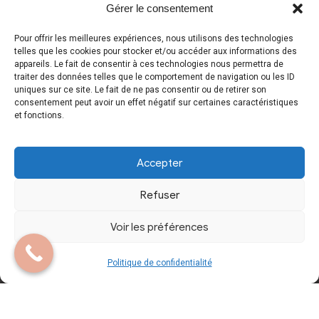
Gérer le consentement
Essayage
Mentions Légales
Pour offrir les meilleures expériences, nous utilisons des technologies
telles que les cookies pour stocker et/ou accéder aux informations des
appareils. Le fait de consentir à ces technologies nous permettra de
Contactez-nous
Politique de
traiter des données telles que le comportement de navigation ou les ID
uniques sur ce site. Le fait de ne pas consentir ou de retirer son
confidentialité
consentement peut avoir un effet négatif sur certaines caractéristiques
et fonctions.
Accepter
Refuser
Copyright © 2024 Tous droits réservés. Site
Voir les préférences
réalisé par
A.L.I.C.E. Développement Web
Politique de confidentialité