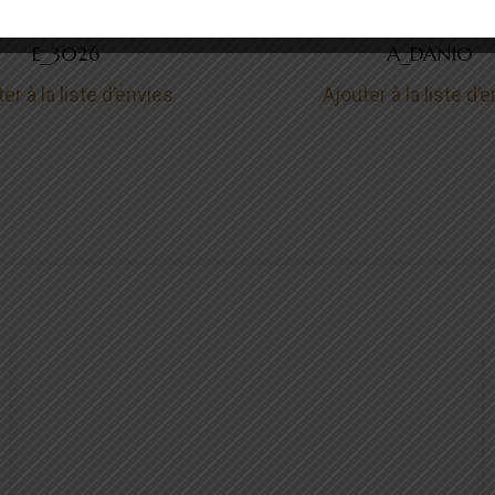
ves de princesse
Rêves de prince
E_3026
A_DANIO
er à la liste d’envies
Ajouter à la liste d’