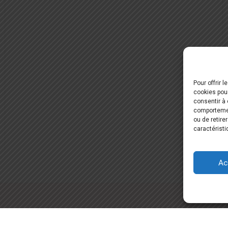
Pour offrir 
cookies pour
consentir à 
comportement
ou de retire
caractéristi
Ac
Tous droits réservés. Site réalisé par
A.L.I.C.E. 