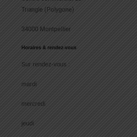
Triangle (Polygone)
34000 Montpellier
Horaires & rendez-vous
Sur rendez-vous :
mardi
mercredi
jeudi