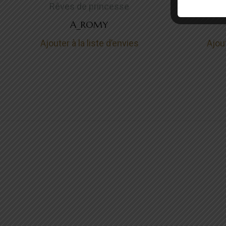
Rêves de princesse
Rê
A_ROMY
Ajouter à la liste d’envies
Ajout