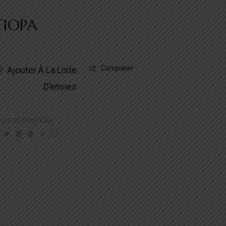
TIOPA
Comparer
Ajouter À La Liste
D’envies
VES DE PRINCESSE
Facebook
Twitter
Linkedin
Google+
Pinterest
Email