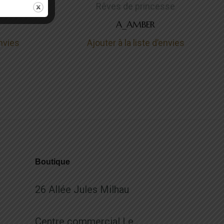
sse
Rêves de princesse
A_AMBER
envies
Ajouter à la liste d’envies
Boutique
26 Allée Jules Milhau
Centre commercial Le