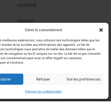
vendredi
samedi
Gérer le consentement
Réserver votre essayage
les meilleures expériences, nous utilisons des technologies telles que les
 stocker et/ou accéder aux informations des appareils. Le fait de
06 51 59 56 70
ces technologies nous permettra de traiter des données telles que le
 de navigation ou les ID uniques sur ce site. Le fait de ne pas consentir
r son consentement peut avoir un effet négatif sur certaines
ques et fonctions.
Suivez-nous
cepter
Refuser
Voir les préférences
Politique de confidentialité
Développement Web